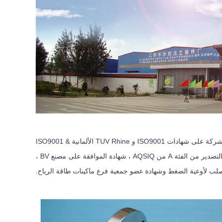
تفتخر الشركة بنظام ضمان الجودة المثالي ومجموعة كاملة من معدات الفحص الفيزيائية والكيميائية الحديثة. في السنوات الأخيرة ، حصلت الشركة على شهادات ISO9001 و TUV Rhine الألمانية ISO9001 &
PED ، وحصلت على شهادة التفويض من جمعية التصنيف الصينية ، رخصة تصنيع المعدات الخاصة (خط أنابيب الضغط) ، شهادة تقييم مؤسسة التصدير من الفئة A من AQSIQ ، شهادة الموافقة على مصنع BV ،
لصلب لأوعية الضغط وشهادة عضو جمعية فرع ماكينات طاقة الرياح.