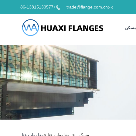

+86-13815130577
trade@flange.com.cn

سكن
مسكن
>
معلومات عنا
>
معلومات عنا