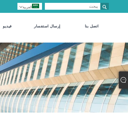

العربية

اتصل بنا
إرسال استفسار
فيديو