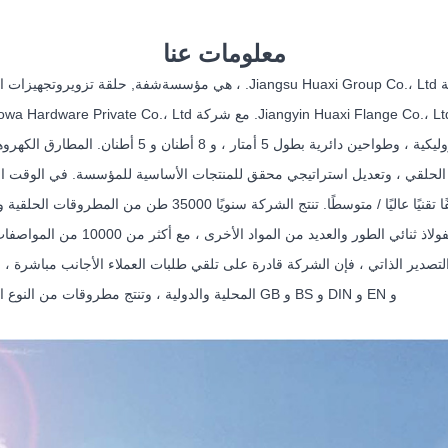
معلومات عنا
شفة
,
حلقة تزوير
و
تجهيزات الأ
و EN و DIN و BS و GB المحلية والدولية ، وتنتج مطروقات من النوع الحلقي والشفاه ووصلات الأنابيب وفقًا لرسومات العملاء أو عيناتهم.