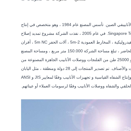
نابيب
في الصين. تأسس المصنع عام 1984 ، وهو متخصص في إنتاج
. في عام 1990 ، أسس المصنع شركة Jiangyin Huaxi Flange Co.، Ltd. مع شركة Singapore Towa Hardware Private Co.، Ltd. في عام 2005 ، نفذت الشركة مشروع تمديد إصلاح
التكنولوجيا ، واشترت 3600 طن من مكابس الزيت الهيدروليكية ، وطواحين دائرية بطول 5 أمتار ، و 8 أطنان و 5 أطنان. المطارق الكهروهيدروليكية ، المخارط العمودية 2-5m ، آلات الحفر 5m NC ، أفران
المعالجة الحرارية وغيرها من معدات إنتاج المطروقات من النوع الحلقي ، وتعديل استراتيجي محقق للمنتجات الأساسية للمؤسسة. في الوقت الحاضر ، تبلغ مساحة الشركة 150.000 متر مربع ، ومساحة المصنع
80.000 متر مربع ، وأكثر من 1000 شخص بما في ذلك 115 موظفًا تقنيًا عاليًا / متوسطًا. تنتج الشركة سنويًا 35000 طن من المطروقات الحلقية و 25000 طن من الفلنجات ووصلات الأنابيب الجاهزة المصنوعة من
الفولاذ المقاوم للصدأ والفولاذ الكربوني وسبائك الصلب والفولاذ ثنائي الطور والعديد من المواد الأخرى ، مع أكثر من 10000 من المواصفات والأصناف. تم تصدير المنتجات إلى 28 دولة ومنطقة ، مثل اليابان
وأمريكا وفرنسا وألمانيا وإيطاليا وما إلى ذلك. مع حق الاستيراد والتصدير الذاتي ، فإن الشركة قادرة على تلقي طلبات العملاء الأجانب مباشرة ، وإنتاج الشفاه القياسية و تجهيزات الأنابيب وفقًا لمعايير JIS و ANSI