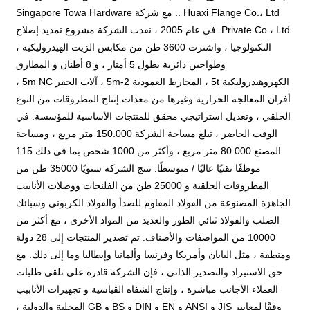
Huaxi Flange Co.، Ltd .. مع شركة Singapore Towa Hardware
Private Co.، Ltd. في عام 2005 ، نفذت الشركة مشروع تمديد إصلاح
التكنولوجيا ، واشترت 3600 طن من مكابس الزيت الهيدروليكية ،
وطواحين دائرية بطول 5 أمتار ، و 8 أطنان و المطارق
الكهروهيدروليكية 5t ، المخارط العمودية 2-5m ، آلات الحفر 5m NC ،
أفران المعالجة الحرارية وغيرها من معدات إنتاج المطروقات من النوع
الحلقي ، وتعديل استراتيجي محقق للمنتجات الأساسية للمؤسسة. في
الوقت الحاضر ، تبلغ مساحة الشركة 150.000 متر مربع ، ومساحة
المصنع 80.000 متر مربع ، وأكثر من 1000 شخص بما في ذلك 115
موظفًا تقنيًا عاليًا / متوسطًا. تنتج الشركة سنويًا 35000 طن من
المطروقات الحلقية و 25000 طن من الفلنجات ووصلات الأنابيب
الجاهزة المصنوعة من الفولاذ المقاوم للصدأ والفولاذ الكربوني وسبائك
الصلب والفولاذ ثنائي الطور والعديد من المواد الأخرى ، مع أكثر من
10000 من المواصفات والأصناف. تم تصدير المنتجات إلى 28 دولة
ومنطقة ، مثل اليابان وأمريكا وفرنسا وألمانيا وإيطاليا وما إلى ذلك. مع
حق الاستيراد والتصدير الذاتي ، فإن الشركة قادرة على تلقي طلبات
العملاء الأجانب مباشرة ، وإنتاج الشفاه القياسية و تجهيزات الأنابيب
وفقًا لمعايير JIS و ANSI و EN و DIN و BS و GB المحلية والدولية ،