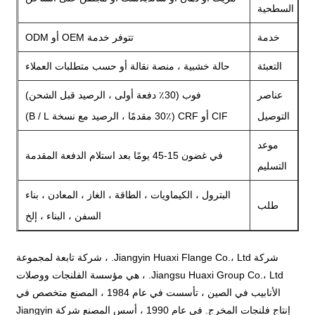
السطحية
خدمة
تتوفر خدمة OEM أو ODM
التعبئة
حالة خشبية ، منصة نقالة أو حسب متطلبات العملاء
عناصر
فوب (30٪ دفعة أولى ، الرصيد قبل الشحن)
التوصيل
CIF أو CRF (30٪ مقدمًا ، الرصيد مع نسخة B / L)
موعد
في غضون 15-45 يومًا بعد استلام الدفعة المقدمة
التسليم
البترول ، الكيماويات ، الطاقة ، الغاز ، المعادن ، بناء
طلب
السفن ، البناء ، إلخ
شركة Jiangyin Huaxi Flange Co.، Ltd. ، شركة تابعة لمجموعة
Jiangsu Huaxi Group Co.، Ltd. ، هي مؤسسة الفلنجات ووصلات
الأنابيب في الصين ، تأسست في عام 1984 ، المصنع متخصص في
إنتاج فلنجات المخرج. في عام 1990 ، أسس المصنع شركة Jiangyin